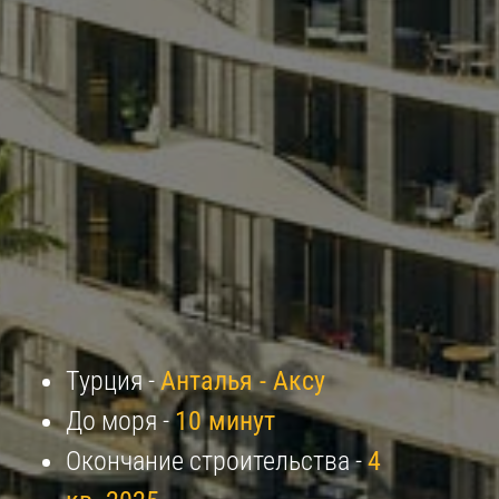
Турция -
Анталья - Аксу
До моря -
10 минут
Окончание строительства -
4