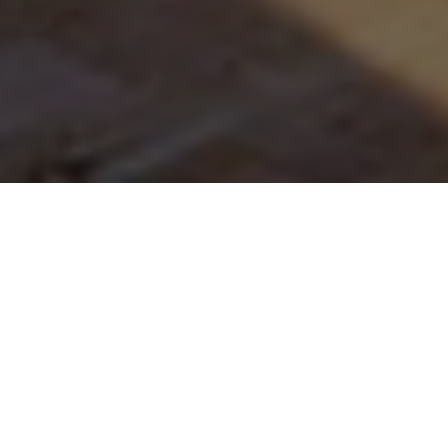
Главная
Проекты
Ilkem Rio 2
Описание проекта ЖК Ilkem Rıo
2
Комплекс состоит из двух блоков А и В по 8 этажей
каждый. Расположен в курортном
поселке Томюк, район Эрдемли, регион Мерсин.