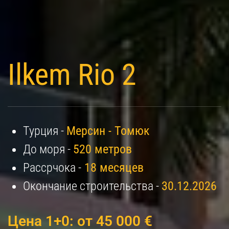
Ilkem Rio 2
Турция -
Мерсин - Томюк
До моря -
520 метров
Рассрчока -
18 месяцев
Окончание строительства -
30.12.2026
Цена 1+0: от 45 000 €