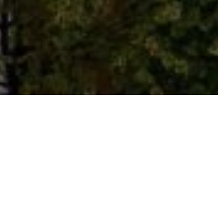
Главная
Проекты
İLKEM RIO
Описание проекта
İLKEM RIO
✅ 1+0 Брутто 39 м2
❗️Квартира от собственника: