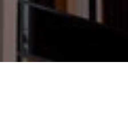
Главная
Проекты
Ramada
Описание проекта ЖК Ramada
Премиальная локация в центре Батуми
от мирового бренда Wyndham Hotels&Resorts