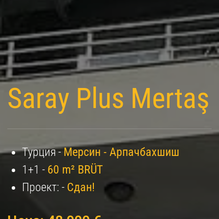
Saray Plus Mertaş
Турция -
Мерсин - Арпачбахшиш
1+1 -
60 m² BRÜT
Проект: -
Сдан!