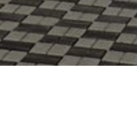
Главная
Проекты
Saray Plus Mertaş
Описание проекта ЖК Saray
Plus Mertas
✅450 метров до моря🏖